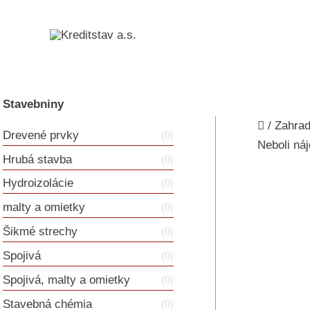
Preskočiť
na
obsah
Stavebniny
/
Zahra
Drevené prvky
(0)
Neboli ná
Hrubá stavba
(0)
Hydroizolácie
(0)
malty a omietky
(0)
Šikmé strechy
(0)
Spojivá
(0)
Spojivá, malty a omietky
(0)
Stavebná chémia
(0)