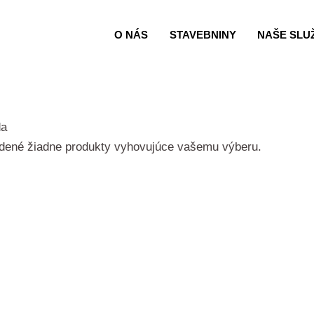
O NÁS
STAVEBNINY
NAŠE SLU
da
jdené žiadne produkty vyhovujúce vašemu výberu.