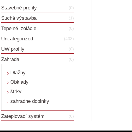
Stavebné profily
(0)
Suchá výstavba
(1)
Tepelné izolácie
(0)
Uncategorized
(433)
UW profily
(0)
Zahrada
(0)
Dlažby
Obklady
štrky
zahradne doplnky
Zateplovací systém
(0)